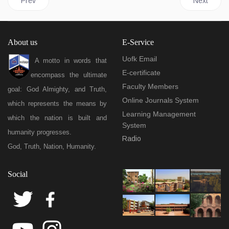
Prev
Next
About us
E-Service
Uofk Email
A motto in words that
E-certificate
encompass the ultimate
Faculty Members
goal: God Almighty, and Truth,
Online Journals System
which represents the means by
Learning Management
which the nation is built and
System
humanity progresses.
Radio
God, Truth, Nation, Humanity.
Social